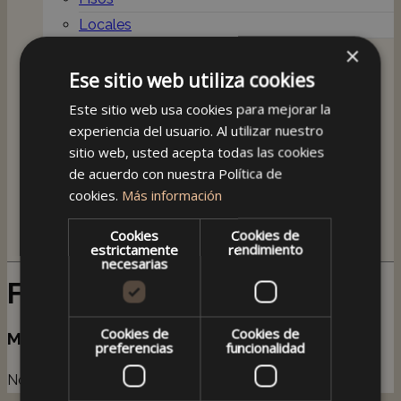
Locales
×
Quiénes Somos
Contacto
Ese sitio web utiliza cookies
NUESTRAS VENTAS
Este sitio web usa cookies para mejorar la
Comprar como extranjero
experiencia del usuario. Al utilizar nuestro
sitio web, usted acepta todas las cookies
de acuerdo con nuestra Política de
+34 971384225
cookies.
Más información
Cookies
+34 971384225
Cookies de
estrictamente
rendimiento
necesarias
Favoritos
Cookies de
Cookies de
Mensaje
preferencias
funcionalidad
No existen inmuebles seleccionados.