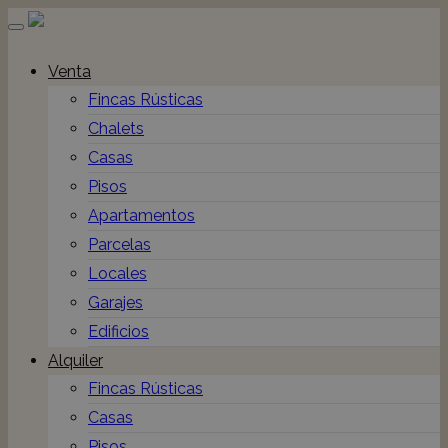
Toggle
navigation
Venta
Fincas Rústicas
Chalets
Casas
Pisos
Apartamentos
Parcelas
Locales
Garajes
Edificios
Alquiler
Fincas Rústicas
Casas
Pisos